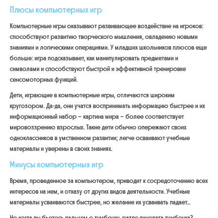
Плюсы компьютерных игр
Компьютерные игры оказывают развивающее воздействие на игроков:
способствуют развитию творческого мышления, овладению новыми
знаниями и логическими операциями. У младших школьников плюсов еще
больше: игра подсказывает, как манипулировать предметами и
символами и способствуют быстрой и эффективной тренировке
сенсомоторных функций.
Дети, играющие в компьютерные игры, отличаются широким
кругозором. Да-да, они учатся воспринимать информацию быстрее и их
информационный набор – картина мира – более соответствует
мировоззрению взрослых. Такие дети обычно опережают своих
одноклассников в умственном развитии; легче осваивают учебные
материалы и уверены в своих знаниях.
Минусы компьютерных игр
Время, проведенное за компьютером, приводит к сосредоточению всех
интересов на нем, и отказу от других видов деятельности. Учебные
материалы усваиваются быстрее, но желание их усваивать падает…
Но когда вы бьетесь пальцем о тумбочку, разве виновата тумбочка?