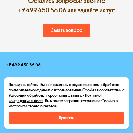
Остались вопросы? Звоните
+7 499 450 56 06
или задайте их тут:
Задать вопрос
+7 499 450 56 06
hello@heroescamp.ru
Пользуясь сайтом, Вы соглашаетесь с осуществлением обработки
Москва, Конный переулок, 12
пользовательских данных с использованием Cookies в соответствии с
Условиями
обработки персональных данных
и
Политикой
Условия оплаты
Реквизиты
конфиденциальности
. Вы можете запретить сохранение Cookies в
настройках своего браузера.
Принять