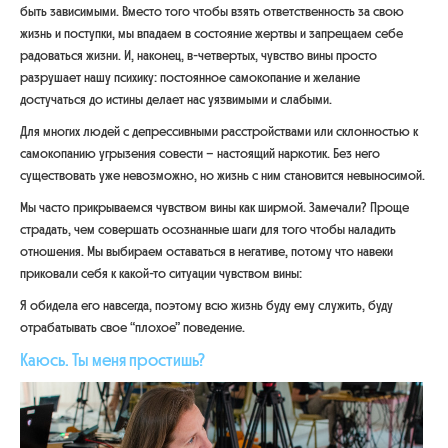
быть зависимыми. Вместо того чтобы взять ответственность за свою
жизнь и поступки, мы впадаем в состояние жертвы и запрещаем себе
радоваться жизни. И, наконец, в-четвертых, чувство вины просто
разрушает нашу психику: постоянное самокопание и желание
достучаться до истины делает нас уязвимыми и слабыми.
Для многих людей с депрессивными расстройствами или склонностью к
самокопанию угрызения совести – настоящий наркотик. Без него
существовать уже невозможно, но жизнь с ним становится невыносимой.
Мы часто прикрываемся чувством вины как ширмой. Замечали? Проще
страдать, чем совершать осознанные шаги для того чтобы наладить
отношения. Мы выбираем оставаться в негативе, потому что навеки
приковали себя к какой-то ситуации чувством вины:
Я обидела его навсегда, поэтому всю жизнь буду ему служить, буду
отрабатывать свое “плохое” поведение.
Каюсь. Ты меня простишь?