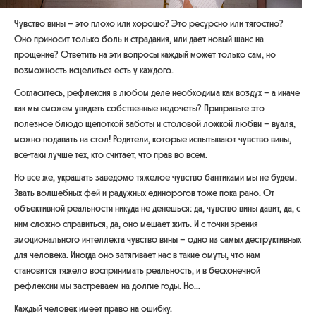
Чувство вины – это плохо или хорошо? Это ресурсно или тягостно?
Оно приносит только боль и страдания, или дает новый шанс на
прощение? Ответить на эти вопросы каждый может только сам, но
возможность исцелиться есть у каждого.
Согласитесь, рефлексия в любом деле необходима как воздух – а иначе
как мы сможем увидеть собственные недочеты? Приправьте это
полезное блюдо щепоткой заботы и столовой ложкой любви – вуаля,
можно подавать на стол! Родители, которые испытывают чувство вины,
все-таки лучше тех, кто считает, что прав во всем.
Но все же, украшать заведомо тяжелое чувство бантиками мы не будем.
Звать волшебных фей и радужных единорогов тоже пока рано. От
объективной реальности никуда не денешься: да, чувство вины давит, да, с
ним сложно справиться, да, оно мешает жить. И с точки зрения
эмоционального интеллекта чувство вины – одно из самых деструктивных
для человека. Иногда оно затягивает нас в такие омуты, что нам
становится тяжело воспринимать реальность, и в бесконечной
рефлексии мы застреваем на долгие годы. Но...
Каждый человек имеет право на ошибку.