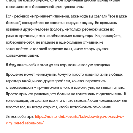
снова загонит в бесконечный цикл чувства вины.
Если ребенок не принимает извинения, даже когда вы сделали “все и даже
больше”, постарайтесь не попасть в старую ловушку. Не принимать
извинения другой человек (к слову, не только ребенок) может по
разным причинам, и это не обязательно манипуляция. Но, пожалуйста,
поберегите себя, не впадайте в еще большее отчаяние, не
закапывайтесь с головой в чувство вины, иначе сформируется
созависимая связка:
Я буду винить себя в этом до тех пор, пока не получу прощения.
Прощение может не наступить. Кому-то просто нравится жить в обиде:
характер такой, много других проблем, хочется переложить
ответственность – причин очень много и все они, увы, не зависят от вас.
Просто примите решение, что больше не хотите жить с чувством вины. В
конце концов, вы сделали все, что от вас зависит. А если человек все-таки
простит вас, вы всегда открыты, чтобы возобновить отношения.
Запись вебинара:
https://uchitel.club/events/kak-izbavitsya-ot-cuvstva-
viny-pered-rebenkom/