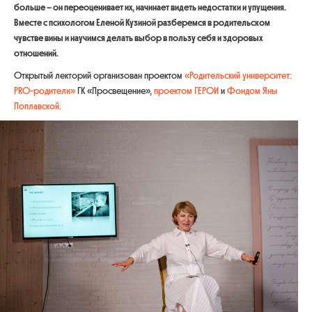
больше – он переоценивает их, начинает видеть недостатки и упущения.
Вместе с психологом Еленой Кузиной разберемся в родительском
чувстве вины и научимся делать выбор в пользу себя и здоровых
отношений.
Открытый лекторий организован проектом
«Родительский университет:
PRO-родители»
ГК «Просвещение»,
проектом ГЕРОИ
и
Фондом Яны
Поплавской.