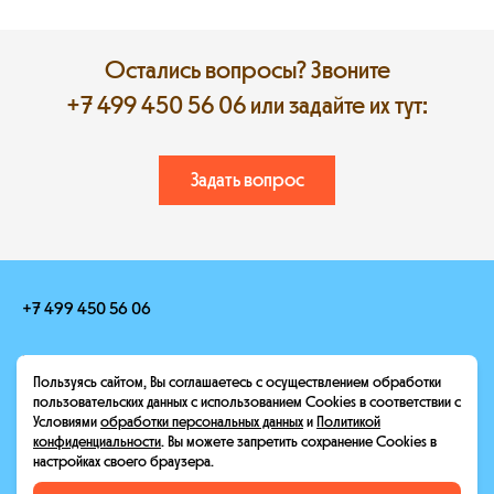
Остались вопросы? Звоните
+7 499 450 56 06
или задайте их тут:
Задать вопрос
+7 499 450 56 06
hello@heroescamp.ru
Пользуясь сайтом, Вы соглашаетесь с осуществлением обработки
Москва, Конный переулок, 12
пользовательских данных с использованием Cookies в соответствии с
Условиями
обработки персональных данных
и
Политикой
Условия оплаты
Реквизиты
конфиденциальности
. Вы можете запретить сохранение Cookies в
настройках своего браузера.