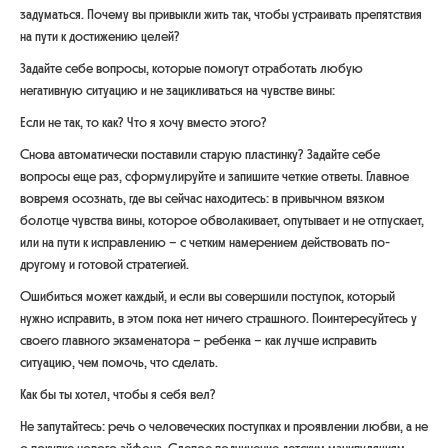
задуматься. Почему вы привыкли жить так, чтобы устраивать препятствия
на пути к достижению целей?
Задайте себе вопросы, которые помогут отработать любую
негативную ситуацию и не зацикливаться на чувстве вины:
Если не так, то как? Что я хочу вместо этого?
Снова автоматически поставили старую пластинку? Задайте себе
вопросы еще раз, сформулируйте и запишите четкие ответы. Главное
вовремя осознать, где вы сейчас находитесь: в привычном вязком
болотце чувства вины, которое обволакивает, опутывает и не отпускает,
или на пути к исправлению – с четким намерением действовать по-
другому и готовой стратегией.
Ошибиться может каждый, и если вы совершили поступок, который
нужно исправить, в этом пока нет ничего страшного. Поинтересуйтесь у
своего главного экзаменатора – ребенка – как лучше исправить
ситуацию, чем помочь, что сделать.
Как бы ты хотел, чтобы я себя вел?
Не запутайтесь: речь о человеческих поступках и проявлении любви, а не
о покупке нового айфона. Слепое подчинение детским манипуляциям