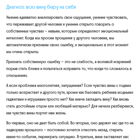
Диагноз: всю вину беру на себя
Умение адекватно анализировать свои ощущения, умение чувствовать,
что переживает другой человек и умение открыто говорить о
собственных чувствах – навыки, которые определяют эмоциональный
интеллект. Когда мы просим прощения у другого человека, мы
автоматически признаем свою ошибку, и эмоционально в этот момент
мы очень открыты.
Признать собственную ошибку – это не слабость, а волевой искренний
порыв стать ближе и попытаться исправить то, что когда-то сломалось в
отношениях.
А если проблема многолетняя, запущенная? Если чувство вины с годами
только возрастает и другого пути, кроме как баловать ребенка модными
гаджетами и игрушками просто нет? Как иначе загладить вину? Как вновь
стать достойным отцом или любящей матерью? Для начала разберемся,
как чувство вины портит нам жизнь.
Во-первых, оно не дает быть собой. Во-вторых, оно держит нас где-то на
задворках прошлого – постоянно хочется отмотать назад, стереть
какие-то события, переиграть ситуацию. В-третьих, вина заставляет нас