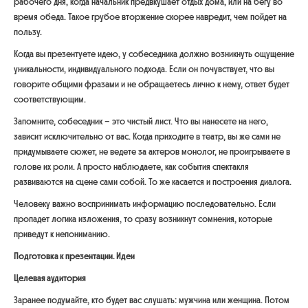
рабочего дня, когда начальник предвкушает отдых дома, или на бегу во
время обеда. Такое грубое вторжение скорее навредит, чем пойдет на
пользу.
Когда вы презентуете идею, у собеседника должно возникнуть ощущение
уникальности, индивидуального подхода. Если он почувствует, что вы
говорите общими фразами и не обращаетесь лично к нему, ответ будет
соответствующим.
Запомните, собеседник – это чистый лист. Что вы нанесете на него,
зависит исключительно от вас. Когда приходите в театр, вы же сами не
придумываете сюжет, не ведете за актеров монолог, не проигрываете в
голове их роли. А просто наблюдаете, как события спектакля
развиваются на сцене сами собой. То же касается и построения диалога.
Человеку важно воспринимать информацию последовательно. Если
пропадет логика изложения, то сразу возникнут сомнения, которые
приведут к непониманию.
Подготовка к презентации. Идеи
Целевая аудитория
Заранее подумайте, кто будет вас слушать: мужчина или женщина. Потом