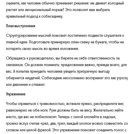
оцените, как человек обычно принимает решения: им движет холодный
расчет или эмоциональный порыв? Это позволит вам выбрать
правильный подход к собеседнику.
План выступления
Структурирование мыслей поможет постепенно подвести слушателя к
главной идее. Подготовьте примерную план-схему на бумаге, чтобы не
потерять свою мысль во время изложения.
Обращаясь к руководителю, вы берете на себя ответственность за
сказанное. Он должен понимать: предложение важно, прежде всего, для
вас. А попытка принудить человека увидеть призрачную выгоду
обернется неудачей. Собеседник неосознанно воспримет это как угрозу
или давление и откажет.
Упражнение
Чтобы справиться с тревожностью, встаньте прямо, распределите вес
равномерно на обе ноги. Руки должны быть на весу. Желательно найти
место, где вас не побеспокоят. Теперь с силой хлопайте в ладоши,
громко вслух считая «раз, два, три», каждый хлопок можно совместить со
словом или целой фразой. Это упражнение поможет соединить голос с