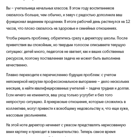
Вы – учительница начальных классов. В этом году воспитанников
оказалось больше, чем обычно, и завуч с радостью дополнила ваш
функционал ведением продленки. В итоге рабочий день растянулся на 12
часов, что плохо сказалось на здоровье и семейных отношениях.
Чтобы решить проблему, обратитесь сразу к директору школы. После
приветствия вы спокойным, но твердым голосом описываете текущую
ситуацию: детей много, педагогов не хватает, как и ваших собственных
ресурсов, поэтому поставленная задача не может быть выполнена
качественно.
Плавно переходите к перечислению будущих проблем: с учетом
непомерной нагрузки профессиональное выгорание – дело нескольких
месяцев, а найти квалифицированных учителей – задача трудная и долгая.
Если ничего не изменится, ваш уход только усугубит и без того
непростую ситуацию. А прекрасные отношения, которые сложились в
коллективе, могут привести к всеобщему недовольству и, что еще хуже,
массовым увольнениям.
На этой ноте директор начинает с ужасом представлять нарисованную
вами картину и приходит в замешательство. Теперь самое время