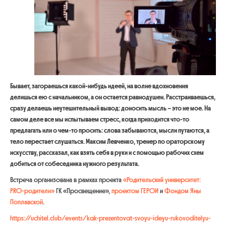
Бывает, загораешься какой-нибудь идеей, на волне вдохновения
делишься ею с начальником, а он остается равнодушен. Расстраиваешься,
сразу делаешь неутешительный вывод: доносить мысль – это не мое. На
самом деле все мы испытываем стресс, когда приходится что-то
предлагать или о чем-то просить: слова забываются, мысли путаются, а
тело перестает слушаться. Максим Левченко, тренер по ораторскому
искусству, рассказал, как взять себя в руки и с помощью рабочих схем
добиться от собеседника нужного результата.
Встреча организована в рамках проекта
«Родительский университет:
PRO-родители»
ГК «Просвещение»,
проектом ГЕРОИ
и
Фондом Яны
Поплавской
.
https://uchitel.club/events/kak-prezentovat-svoyu-ideyu-rukovoditelyu-