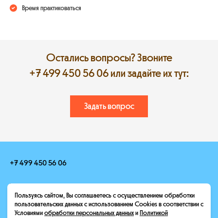
Время практиковаться
Остались вопросы? Звоните
+7 499 450 56 06
или задайте их тут:
Задать вопрос
+7 499 450 56 06
hello@heroescamp.ru
Пользуясь сайтом, Вы соглашаетесь с осуществлением обработки
Москва, Конный переулок, 12
пользовательских данных с использованием Cookies в соответствии с
Условиями
обработки персональных данных
и
Политикой