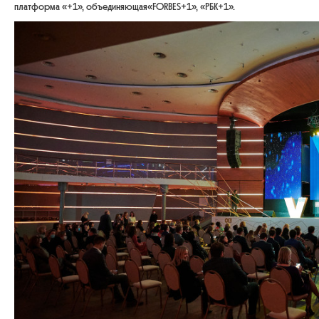
платформа «+1», объединяющая«FORBES+1», «РБК+1».