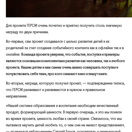
Для проекта ГЕРОИ очень почетно и приятно получить столь значимую
награду по двум причинам.
Во-первых, сам проект создавался с целью развития детей и их
родителей за счет создания событийного контента как в офлайне так и в
онлайне.
Команда проекта уверена, что события, поступки и примеры
являются основными компонентами развития как человека, так и любого
проекта. Нашим детям и нам самим очень важно совершать поступки и
почувствовать себя теми, про кого снимают кино и пишут книги.
Во-вторых, награда, которую получил проект, — подтверждение тезиса,
что ГЕРОИ развивают и развиваются в нужном и правильном
направлении.
«Нашей системе образования и воспитания необходим качественный
продукт, формирующий ценности. В первую очередь, и это мы поняли
во время проекта, ценность любви к своей стране. Оказалось, что мы
пытаемся научить детей любить то, о чем они не имеют представления»,
— поделился наблюдением Сергей Гуров, основатель и генеральный