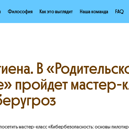
ы
Философия
Как это выглядит
Наша команда
FAQ
иена. В «Родительск
е» пройдет мастер-к
иберугроз
т посетить мастер-класс «Кибербезопасность: основы пилот