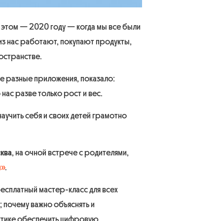
 этом — 2020 году — когда мы все были
из нас работают, покупают продукты,
остранстве.
ые разные приложения, показало:
нас разве только рост и вес.
аучить себя и своих детей грамотно
ква
, на очной встрече с родителями,
и»
.
сплатный мастер-класс для всех
 почему важно объяснять и
актике обеспечить цифровую