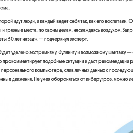
дома.
торой идут люди, и каждый ведет себя так, как его воспитали. 
ямы и грязные места, по своим делам, наслаждаясь воздухом. За
еты 30 лет назад»,
— подчеркнул эксперт.
будет уделено экстремизму, буллингу и возможному шантажу —
 прокомментирует подобные ситуации и даст рекомендации р
персонального компьютера, слив личных данных с последую
нные движения. Не умея обороняться от киберугроз, можно ле