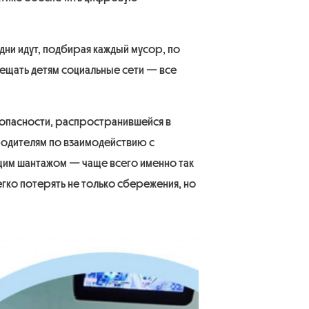
Одни идут, подбирая каждый мусор, по
прещать детям социальные сети — все
 опасности, распространившейся в
одителям по взаимодействию с
щим шантажом — чаще всего именно так
гко потерять не только сбережения, но