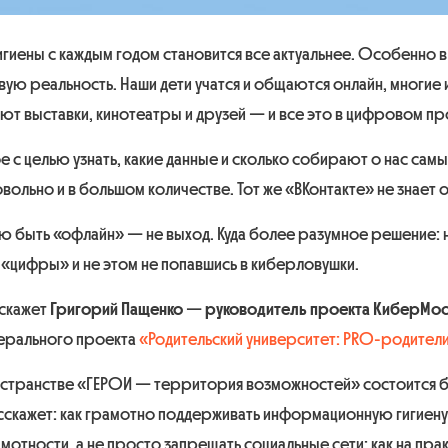
гиены с каждым годом становится все актуальнее. Особенно в
ю реальность. Наши дети учатся и общаются онлайн, многие 
 выставки, кинотеатры и друзей — и все это в цифровом пр
е с целью узнать, какие данные и сколько собирают о нас сам
ольно и в большом количестве. Тот же «ВКонтакте» не знает о 
 быть «офлайн» — не выход. Куда более разумное решение: н
 «цифры» и не этом не попавшись в киберловушки.
сскажет
Григорий Пащенко
—
руководитель проекта КиберМос
дерального проекта
«Родительский университет: PRO-родител
странстве «ГЕРОИ — территория возможностей» состоится бе
скажет: как грамотно поддерживать информационную гигиену;
тности, а не просто запрещать социальные сети; как на пр