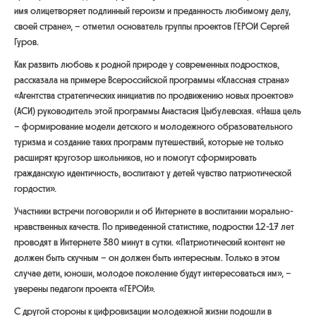
имя
олицетворяет подлинный героизм и преданность любимому делу,
своей стране»,
– отметил основатель группы проектов ГЕРОИ Сергей
Гуров.
Как развить любовь к родной природе у современных подростков,
рассказала на примере Всероссийской программы «Классная страна»
«Агентства стратегических инициатив по продвижению новых проектов»
(АСИ) руководитель этой программы Анастасия Цыбулевская. «Наша цель
– формирование модели детского и молодежного образовательного
туризма и создание таких программ путешествий, которые не только
расширят кругозор школьников, но и помогут сформировать
гражданскую идентичность, воспитают у детей чувство патриотической
гордости».
Участники встречи поговорили и об Интернете в воспитании морально-
нравственных качеств. По приведенной статистике, подростки 12-17 лет
проводят в Интернете 380 минут в сутки.
«Патриотический контент не
должен быть скучным – он должен быть интересным. Только в этом
случае дети, юноши, молодое поколение будут интересоваться им»,
–
уверены педагоги проекта «ГЕРОИ».
С другой стороны к цифровизации молодежной жизни подошли в