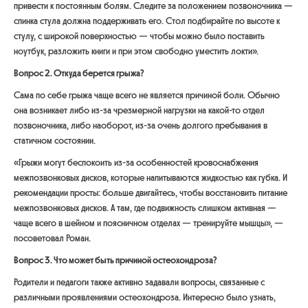
привести к постоянным болям. Следите за положением позвоночника —
спинка стула должна поддерживать его. Стол подбирайте по высоте к
стулу, с широкой поверхностью — чтобы можно было поставить
ноутбук, разложить книги и при этом свободно уместить локти».
Вопрос 2. Откуда берется грыжа?
Сама по себе грыжа чаще всего не является причиной боли. Обычно
она возникает либо из-за чрезмерной нагрузки на какой-то отдел
позвоночника, либо наоборот, из-за очень долгого пребывания в
статичном состоянии.
«Грыжи могут беспокоить из-за особенностей кровоснабжения
межпозвонковых дисков, которые напитываются жидкостью как губка. И
рекомендации просты: больше двигайтесь, чтобы восстановить питание
межпозвонковых дисков. А там, где подвижность слишком активная —
чаще всего в шейном и поясничном отделах — тренируйте мышцы»
, —
посоветовал Роман.
Вопрос 3. Что может быть причиной остеохондроза?
Родители и педагоги также активно задавали вопросы, связанные с
различными проявлениями остеохондроза. Интересно было узнать,