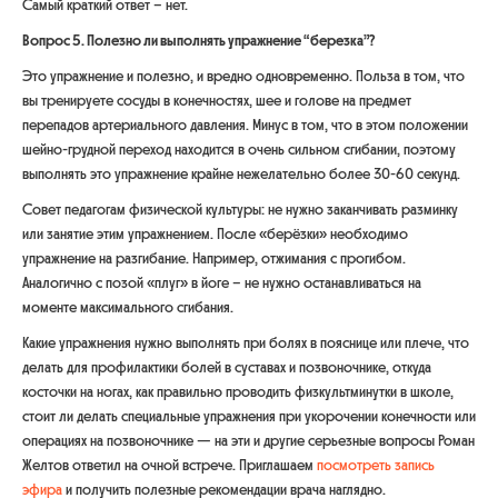
Самый краткий ответ – нет.
Вопрос 5. Полезно ли выполнять упражнение “березка”?
Это упражнение и полезно, и вредно одновременно. Польза в том, что
вы тренируете сосуды в конечностях, шее и голове на предмет
перепадов артериального давления. Минус в том, что в этом положении
шейно-грудной переход находится в очень сильном сгибании, поэтому
выполнять это упражнение крайне нежелательно более 30-60 секунд.
Совет педагогам физической культуры: не нужно заканчивать разминку
или занятие этим упражнением. После «берёзки» необходимо
упражнение на разгибание. Например, отжимания с прогибом.
Аналогично с позой «плуг» в йоге – не нужно останавливаться на
моменте максимального сгибания.
Какие упражнения нужно выполнять при болях в пояснице или плече, что
делать для профилактики болей в суставах и позвоночнике, откуда
косточки на ногах, как правильно проводить физкультминутки в школе,
стоит ли делать специальные упражнения при укорочении конечности или
операциях на позвоночнике — на эти и другие серьезные вопросы Роман
Желтов ответил на очной встрече. Приглашаем
посмотреть запись
эфира
и получить полезные рекомендации врача наглядно.