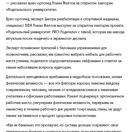
— рассказал врач-ортопед Роман Желтов на открытом лектории
«Родительского университета».
Врач-ортопед, эксперт Центра реабилитации и спортивной медицины,
специалист ЛФК Роман Желтов выступил на открытом лектории проекта
«Родительский университет: PRO-Родители» с темой, которая как никогда
актуальна после «сидячего и экранного» дистанта.
Эксперт познакомил зрителей с базовыми упражнениями для
позвоночника, рассказал, как грамотно выбрать мебель для рабочего
места ученика, поделился оздоровительными лайфхаками и ответил на
самые наболевшие вопросы аудитории.
Длительное неподвижное пребывание в неудобном положении, низкая
физическая активность — все эти факторы хорошо знакомы каждому
современному человеку, начиная от младшеклассников и заканчивая
учителями и офисными работниками. Романт подчеркнул: эргономичное
рабочее место, регулярная физическая активность, перерывы на
гимнастику в течение рабочего дня укрепят тонус мышц спины, не дадут
тканям застаиваться и продлят здоровье позвоночника.
«Как ни банально это прозвучит, но суставы дольше сохраняют свои
двигательные функции и остаются молодыми, если человек регулярно