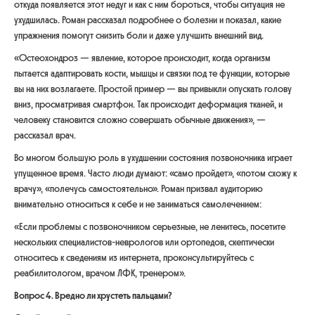
откуда появляется этот недуг и как с ним бороться, чтобы ситуация не
ухудшилась. Роман рассказал подробнее о болезни и показал, какие
упражнения помогут снизить боли и даже улучшить внешний вид.
«Остеохондроз — явление, которое происходит, когда организм
пытается адаптировать кости, мышцы и связки под те функции, которые
вы на них возлагаете. Простой пример — вы привыкли опускать голову
вниз, просматривая смартфон. Так происходит деформация тканей, и
человеку становится сложно совершать обычные движения»
, —
рассказал врач.
Во многом большую роль в ухудшении состояния позвоночника играет
упущенное время. Часто люди думают: «само пройдет», «потом схожу к
врачу», «полечусь самостоятельно». Роман призвал аудиторию
внимательно относиться к себе и не заниматься самолечением:
«Если проблемы с позвоночником серьезные, не ленитесь, посетите
нескольких специалистов-неврологов или ортопедов, скептически
относитесь к сведениям из интернета, проконсультируйтесь с
реабилитологом, врачом ЛФК, тренером».
Вопрос 4. Вредно ли хрустеть пальцами?