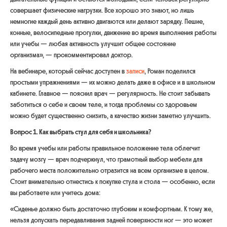
совершает физические нагрузки. Все хорошо это знают, но лишь
немногие каждый день активно двигаются или делают зарядку. Пешие,
конные, велосипедные прогулки, движение во время выполнения работы
или учебы — любая активность улучшит общее состояние
организма»,
— прокомментировал доктор.
На вебинаре, который сейчас доступен в
записи
, Роман поделился
простыми упражнениями — их можно делать даже в офисе и в школьном
кабинете. Главное — пояснил врач — регулярность. Не стоит забывать
заботиться о себе и своем теле, и тогда проблемы со здоровьем
можно будет существенно снизить, а качество жизни заметно улучшить.
Вопрос 1. Как выбрать стул для себя и школьника?
Во время учебы или работы правильное положение тела облегчит
задачу мозгу — врач подчеркнул, что грамотный выбор мебели для
рабочего места положительно отразится на всем организме в целом.
Стоит внимательно отнестись к покупке стула и стола — особенно, если
вы работаете или учитесь дома:
«Сиденье должно быть достаточно глубоким и комфортным. К тому же,
нельзя допускать передавливания задней поверхности ног — это может